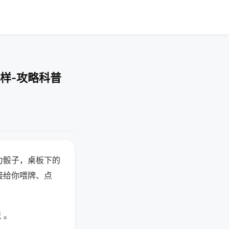
样-攻略科普
力骰子，桌板下的
接给你喂牌、点
 。