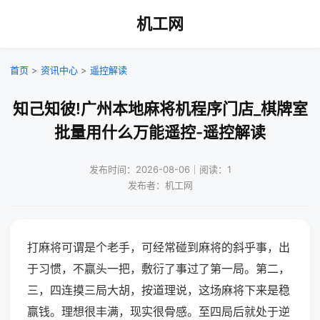
机工网
首页
>
资讯中心
>
遥控解读
知己知彼!广州本地麻将机程序门店_棋牌室
批量用什么万能遥控-遥控解读
发布时间：2026-08-06｜阅读：1
发布者：机工网
打麻将可谓是个老手，可经常碰到麻将的斜乎事，出
于习惯，不赢头一把，敷衍了事过了第一局。第二，
三，四连摸三局大胡，按道理说，这场麻将下来是稳
赢钱。理想很丰满，现实很骨感。至四局后就处于逆