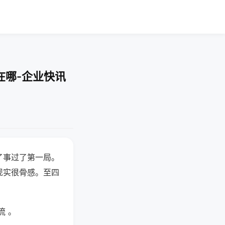
在哪-企业快讯
了事过了第一局。
现实很骨感。至四
流 。