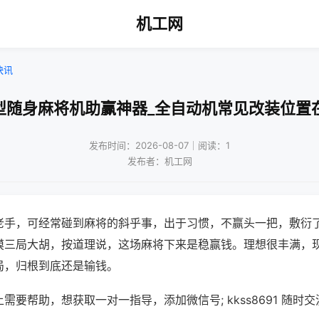
机工网
快讯
型随身麻将机助赢神器_全自动机常见改装位置
发布时间：2026-08-07｜阅读：1
发布者：机工网
老手，可经常碰到麻将的斜乎事，出于习惯，不赢头一把，敷衍
摸三局大胡，按道理说，这场麻将下来是稳赢钱。理想很丰满，
局，归根到底还是输钱。
需要帮助，想获取一对一指导，添加微信号; kkss8691 随时交