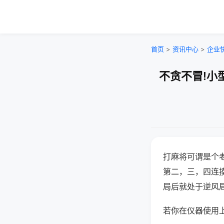
首页
>
资讯中心
>
企业
不贪不冒!小
打麻将可谓是个
第二，三，四连
局后就处于逆风
若你在仪器使用上