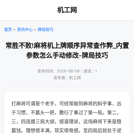
机工网
首页
>
资讯中心
>
牌局技巧
常胜不败!麻将机上牌顺序异常查作弊_内置
参数怎么手动修改-牌局技巧
发布时间：2026-08-08｜阅读：1
发布者：机工网
打麻将可谓是个老手，可经常碰到麻将的斜乎事，出
于习惯，不赢头一把，敷衍了事过了第一局。第二，
三，四连摸三局大胡，按道理说，这场麻将下来是稳
赢钱。理想很丰满，现实很骨感。至四局后就处于逆