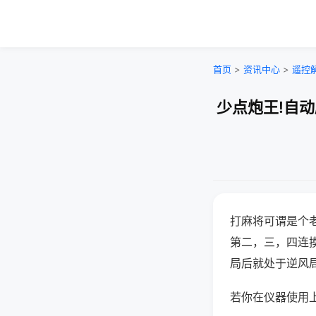
首页
>
资讯中心
>
遥控
少点炮王!自
打麻将可谓是个
第二，三，四连
局后就处于逆风
若你在仪器使用上