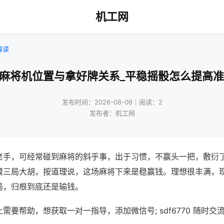
机工网
解读
动麻将机位置与拿好牌关系_平稳摇骰怎么提高准
发布时间：2026-08-06｜阅读：2
发布者：机工网
老手，可经常碰到麻将的斜乎事，出于习惯，不赢头一把，敷衍
摸三局大胡，按道理说，这场麻将下来是稳赢钱。理想很丰满，
局，归根到底还是输钱。
需要帮助，想获取一对一指导，添加微信号; sdf6770 随时交流