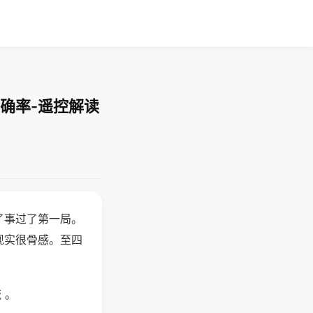
确率-遥控解读
了事过了第一局。
现实很骨感。至四
 。