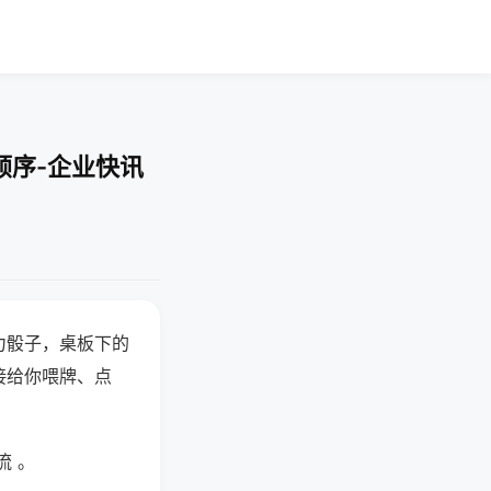
顺序-企业快讯
力骰子，桌板下的
接给你喂牌、点
流 。