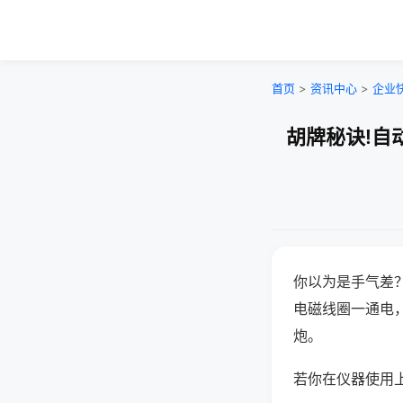
首页
>
资讯中心
>
企业
胡牌秘诀!自
你以为是手气差
电磁线圈一通电
炮。
若你在仪器使用上