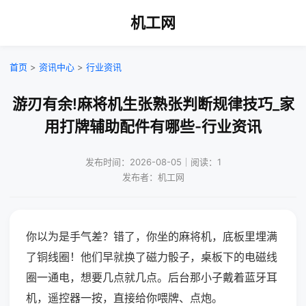
机工网
首页
>
资讯中心
>
行业资讯
游刃有余!麻将机生张熟张判断规律技巧_家
用打牌辅助配件有哪些-行业资讯
发布时间：2026-08-05｜阅读：1
发布者：机工网
你以为是手气差？错了，你坐的麻将机，底板里埋满
了铜线圈！他们早就换了磁力骰子，桌板下的电磁线
圈一通电，想要几点就几点。后台那小子戴着蓝牙耳
机，遥控器一按，直接给你喂牌、点炮。