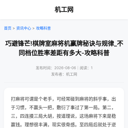
机工网
首页
>
资讯中心
>
攻略科普
巧避锋芒!棋牌室麻将机赢牌秘诀与规律_不
同档位胜率差距有多大-攻略科普
发布时间：2026-08-06｜阅读：1
发布者：机工网
打麻将可谓是个老手，可经常碰到麻将的斜乎事，出
于习惯，不赢头一把，敷衍了事过了第一局。第二，
三，四连摸三局大胡，按道理说，这场麻将下来是稳
赢钱。理想很丰满，现实很骨感。至四局后就处于逆