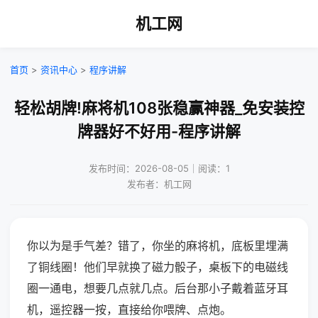
机工网
首页
>
资讯中心
>
程序讲解
轻松胡牌!麻将机108张稳赢神器_免安装控
牌器好不好用-程序讲解
发布时间：2026-08-05｜阅读：1
发布者：机工网
你以为是手气差？错了，你坐的麻将机，底板里埋满
了铜线圈！他们早就换了磁力骰子，桌板下的电磁线
圈一通电，想要几点就几点。后台那小子戴着蓝牙耳
机，遥控器一按，直接给你喂牌、点炮。