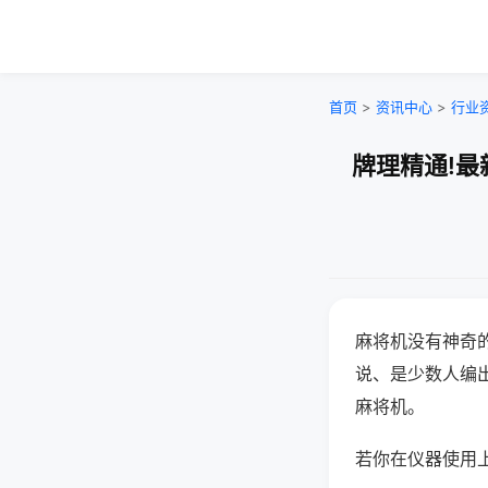
首页
>
资讯中心
>
行业
牌理精通!最
麻将机没有神奇的
说、是少数人编
麻将机。
若你在仪器使用上