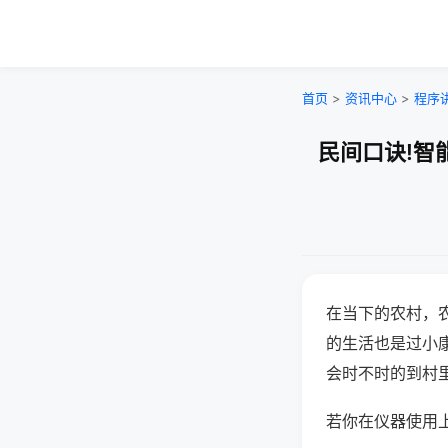
首页
>
资讯中心
>
程序
民间口诀!智
在当下的农村，
的生活也是过小
会时不时的到村
若你在仪器使用上