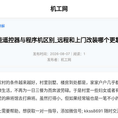
机工网
讲解
能遥控器与程序机区别_远程和上门改装哪个更
发布时间：2026-08-07｜阅读：1
发布者：机工网
农村的条件越来越好，村里别墅、楼房到处都是，家家户户几乎
康生活，不再为一日三餐为而奔波劳碌。于是村里一些妇女或者
里的麻将馆去打麻将。虽然打得小，但如果经常输也是一笔不小
需要帮助，想获取一对一指导，添加微信号; kkss8691 随时交