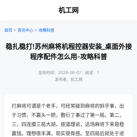
机工网
首页
>
资讯中心
>
攻略科普
稳扎稳打!苏州麻将机程控器安装_桌面外接
程序配件怎么用-攻略科普
发布时间：2026-08-07｜阅读：1
发布者：机工网
打麻将可谓是个老手，可经常碰到麻将的斜乎事，出
于习惯，不赢头一把，敷衍了事过了第一局。第二，
三，四连摸三局大胡，按道理说，这场麻将下来是稳
赢钱。理想很丰满，现实很骨感。至四局后就处于逆