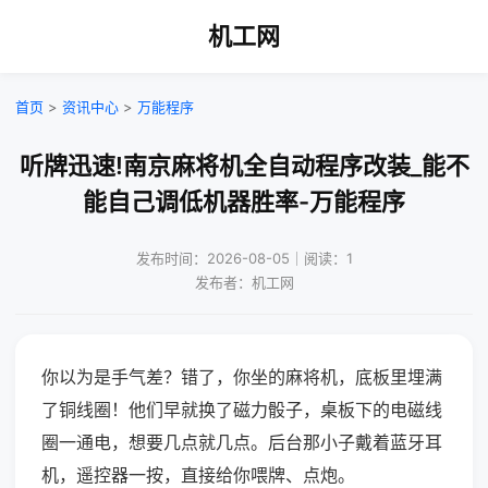
机工网
首页
>
资讯中心
>
万能程序
听牌迅速!南京麻将机全自动程序改装_能不
能自己调低机器胜率-万能程序
发布时间：2026-08-05｜阅读：1
发布者：机工网
你以为是手气差？错了，你坐的麻将机，底板里埋满
了铜线圈！他们早就换了磁力骰子，桌板下的电磁线
圈一通电，想要几点就几点。后台那小子戴着蓝牙耳
机，遥控器一按，直接给你喂牌、点炮。