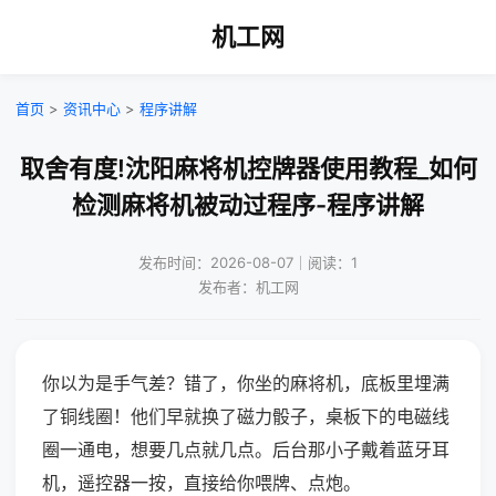
机工网
首页
>
资讯中心
>
程序讲解
取舍有度!沈阳麻将机控牌器使用教程_如何
检测麻将机被动过程序-程序讲解
发布时间：2026-08-07｜阅读：1
发布者：机工网
你以为是手气差？错了，你坐的麻将机，底板里埋满
了铜线圈！他们早就换了磁力骰子，桌板下的电磁线
圈一通电，想要几点就几点。后台那小子戴着蓝牙耳
机，遥控器一按，直接给你喂牌、点炮。