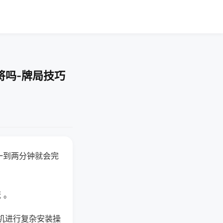
将吗-牌局技巧
一到两分钟就会完
 。
机进行复杂安装操