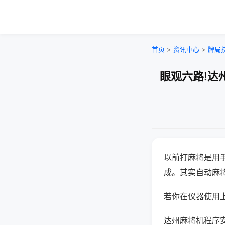
首页
>
资讯中心
>
牌局
眼观六路!达
以前打麻将是用
成。其实自动麻
若你在仪器使用上
达州麻将机程序