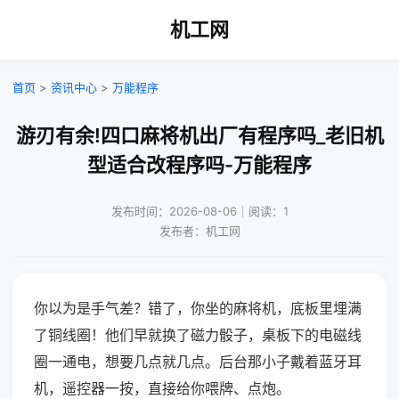
机工网
首页
>
资讯中心
>
万能程序
游刃有余!四口麻将机出厂有程序吗_老旧机
型适合改程序吗-万能程序
发布时间：2026-08-06｜阅读：1
发布者：机工网
你以为是手气差？错了，你坐的麻将机，底板里埋满
了铜线圈！他们早就换了磁力骰子，桌板下的电磁线
圈一通电，想要几点就几点。后台那小子戴着蓝牙耳
机，遥控器一按，直接给你喂牌、点炮。