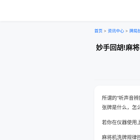
首页
>
资讯中心
>
牌局
妙手回胡!麻
所谓的"听声音辨
张牌是什么，怎
若你在仪器使用上
麻将机洗牌规律