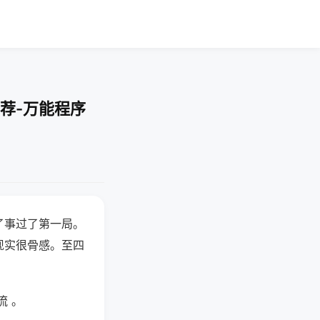
荐-万能程序
了事过了第一局。
现实很骨感。至四
流 。