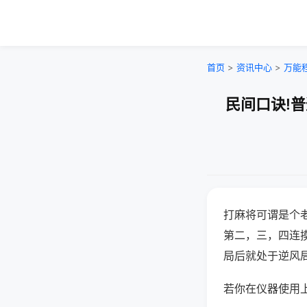
首页
>
资讯中心
>
万能
民间口诀!
打麻将可谓是个
第二，三，四连
局后就处于逆风
若你在仪器使用上