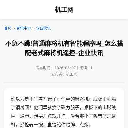
机工网
首页
>
资讯中心
>
企业快讯
不急不躁!普通麻将机有智能程序吗_怎么搭
配老式麻将机遥控-企业快讯
发布时间：2026-08-07｜阅读：1
发布者：机工网
你以为是手气差？错了，你坐的麻将机，底板里埋满
了铜线圈！他们早就换了磁力骰子，桌板下的电磁线
圈一通电，想要几点就几点。后台那小子戴着蓝牙耳
机，遥控器一按，直接给你喂牌、点炮。