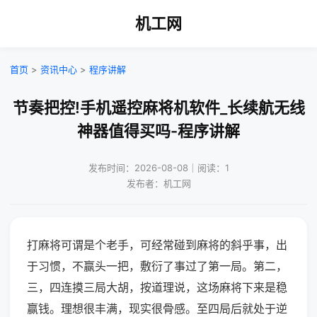
机工网
首页
>
资讯中心
>
程序讲解
节奏把控!手机遥控麻将机软件_长续航无线
神器值得买吗-程序讲解
发布时间：2026-08-08｜阅读：1
发布者：机工网
打麻将可谓是个老手，可经常碰到麻将的斜乎事，出
于习惯，不赢头一把，敷衍了事过了第一局。第二，
三，四连摸三局大胡，按道理说，这场麻将下来是稳
赢钱。理想很丰满，现实很骨感。至四局后就处于逆