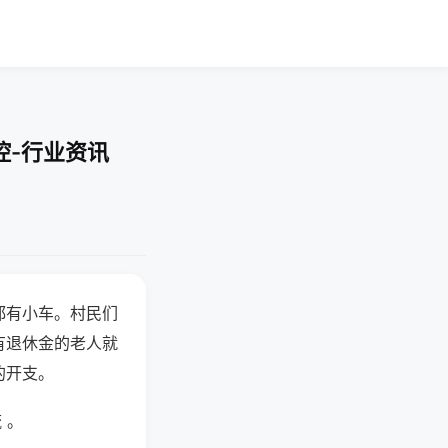
控-行业资讯
都有小车。村民们
有退休金的老人就
的开支。
 。