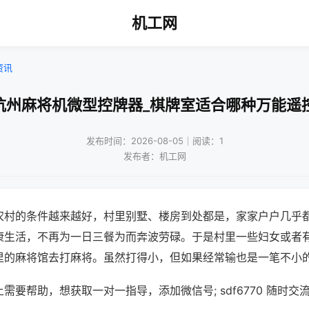
机工网
资讯
杭州麻将机微型控牌器_棋牌室适合哪种万能遥
发布时间：2026-08-05｜阅读：1
发布者：机工网
农村的条件越来越好，村里别墅、楼房到处都是，家家户户几乎
康生活，不再为一日三餐为而奔波劳碌。于是村里一些妇女或者
里的麻将馆去打麻将。虽然打得小，但如果经常输也是一笔不小
需要帮助，想获取一对一指导，添加微信号; sdf6770 随时交流