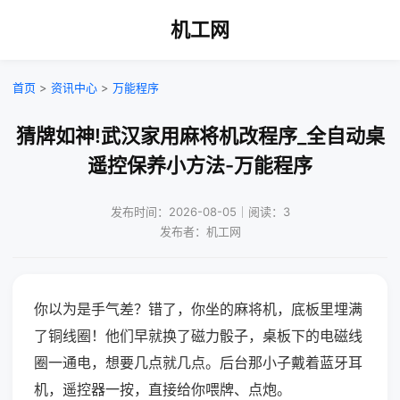
机工网
首页
>
资讯中心
>
万能程序
猜牌如神!武汉家用麻将机改程序_全自动桌
遥控保养小方法-万能程序
发布时间：2026-08-05｜阅读：3
发布者：机工网
你以为是手气差？错了，你坐的麻将机，底板里埋满
了铜线圈！他们早就换了磁力骰子，桌板下的电磁线
圈一通电，想要几点就几点。后台那小子戴着蓝牙耳
机，遥控器一按，直接给你喂牌、点炮。